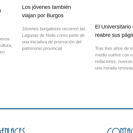
Los jóvenes también
u
viajan por Burgos
El Universitario
Jóvenes burgaleses recorren las
reabre sus pági
Lagunas de Neila como parte de
uevos
una iniciativa de promoción del
ultura,
patrimonio provincial
Tras tres años de in
 en
medio vuelve con 
redactores, nuevas
una mirada renovad
Enlaces
Conta