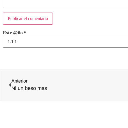
Este @ño
*
Anterior
Ni un beso mas