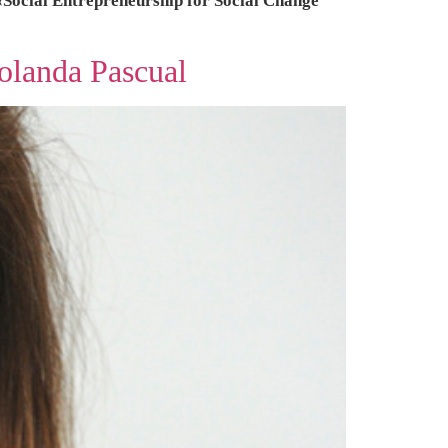
Social Entrepreneurship for Social Change”
landa Pascual