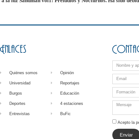
r a la luz Sandman vol1: Preludios y Nocturnos. Ha sido debi
Enlaces
Conta
Quiénes somos
Opinión
Universidad
Reportajes
Burgos
Educación
Deportes
4 estaciones
Entrevistas
BuFic
Acepto la po
Enviar