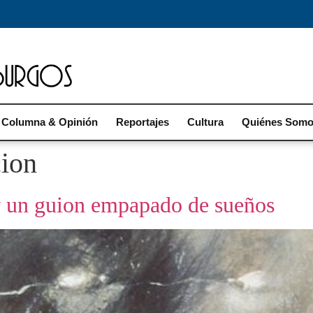
Columna & Opinión
Reportajes
Cultura
Quiénes Som
ion
 y un guion empapado de sueños