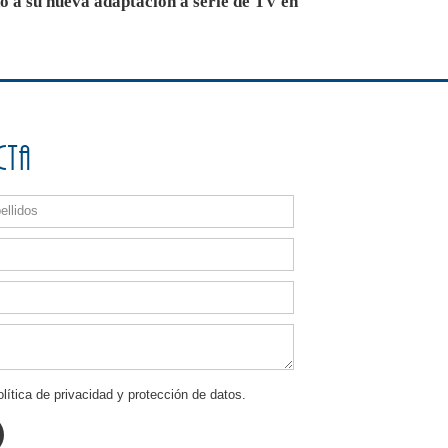
do a su nueva adaptación a serie de TV en
cta
lítica de privacidad y protección de datos.