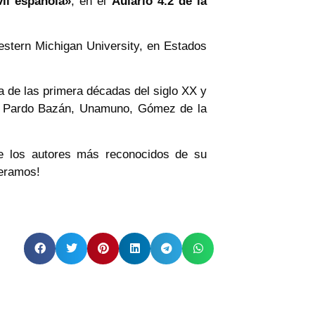
vil española»
, en el
Aulario 4.2 de la
stern Michigan University, en Estados
la de las primera décadas del siglo XX y
bre Pardo Bazán, Unamuno, Gómez de la
e los autores más reconocidos de su
peramos!