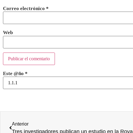
Correo electrónico
*
Web
Este @ño
*
Anterior