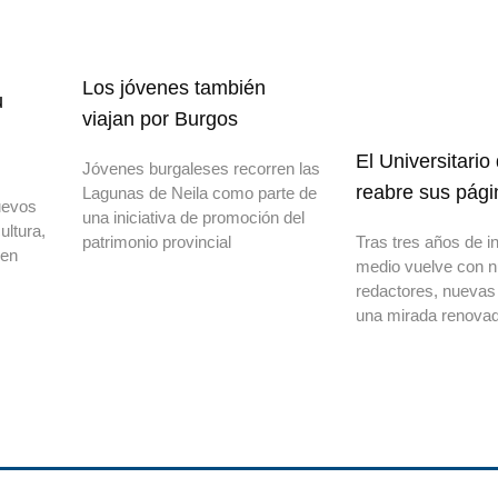
Los jóvenes también
u
viajan por Burgos
El Universitario
Jóvenes burgaleses recorren las
reabre sus pági
Lagunas de Neila como parte de
uevos
una iniciativa de promoción del
ultura,
patrimonio provincial
Tras tres años de in
 en
medio vuelve con 
redactores, nuevas
una mirada renovad