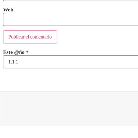
Web
Este @ño
*