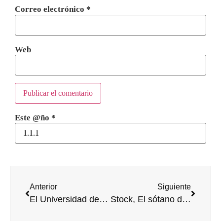
Correo electrónico
*
Web
Este @ño
*
Anterior
Siguiente
El Universidad de Burgos, tercero en la Superliga Junior de voley
Stock, El sótano de Babel y Sioqué disputarán la final de UBULIVE 2017