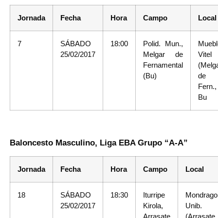
Jornada
Fecha
Hora
Campo
Local
7
SÁBADO
18:00
Polid. Mun.,
Muebl
25/02/2017
Melgar de
Vitel
Fernamental
(Melg
(Bu)
de
Fern.,
Bu
Baloncesto Masculino, Liga EBA Grupo “A-A”
Jornada
Fecha
Hora
Campo
Local
18
SÁBADO
18:30
Iturripe
Mondrago
25/02/2017
Kirola,
Unib.
Arrasate
(Arrasate,