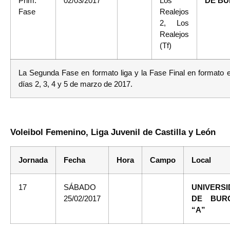
Prim.
02/03/2017
Los
DE B
Fase
Realejos
2, Los
Realejos
(Tf)
La Segunda Fase en formato liga y la Fase Final en formato el
días 2, 3, 4 y 5 de marzo de 2017.
Voleibol Femenino, Liga Juvenil de Castilla y León
Jornada
Fecha
Hora
Campo
Local
17
SÁBADO
UNIVERS
25/02/2017
DE BUR
“A”