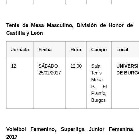
Tenis de Mesa Masculino, División de Honor de
Castilla y León
Jornada
Fecha
Hora
Campo
Local
12
SÁBADO
12:00
Sala
UNIVERS
25/02/2017
Tenis
DE BURG
Mesa
P. El
Plantío,
Burgos
Voleibol Femenino, Superliga Junior Femenina
2017