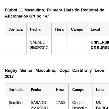
Fútbol 11 Masculino, Primera División Regional de
Aficionados Grupo “A”
Jornada
Fecha
Hora
Campo
Local
SÁBADO
UNIVERS
25/02/2017
DE BURG
Rugby Senior Masculino, Copa Castilla y León
2017
Jornada
Fecha
Hora
Campo
Local
Semifinal
SÁBADO
17:50
Ciudad
UN.
1
25/02/2017
Deportiva,
BURG