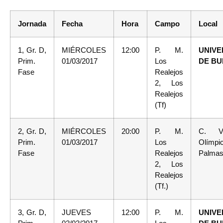
Jornada
Fecha
Hora
Campo
Local
1, Gr. D,
MIÉRCOLES
12:00
P. M.
UNIVE
Prim.
01/03/2017
Los
DE B
Fase
Realejos
2, Los
Realejos
(Tf)
2, Gr. D,
MIÉRCOLES
20:00
P. M.
C. V
Prim.
01/03/2017
Los
Olímpi
Fase
Realejos
Palmas,
2, Los
Realejos
(Tf.)
3, Gr. D,
JUEVES
12:00
P. M.
UNIVE