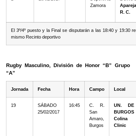
Zamora
Aparej
R. C.
El 3º/4º puesto y la Final se disputarán a las 18:40 y 19:30 
mismo Recinto deportivo
Rugby Masculino, División de Honor “B” Grupo
“A”
Jornada
Fecha
Hora
Campo
Local
19
SÁBADO
16:45
C. R.
UN. DE
25/02/2017
San
BURGOS
Amaro,
Colina
Burgos
Clinic