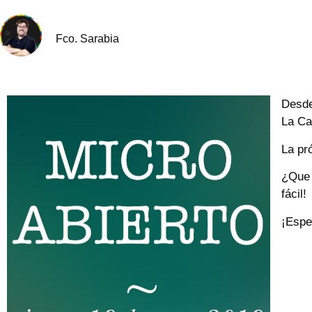
Fco. Sarabia
Desde
La Ca
La pr
¿Que 
fácil!
¡Espe