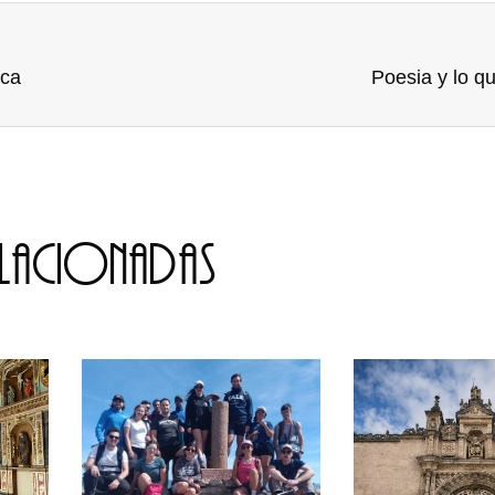
ica
Poesia y lo q
elacionadas