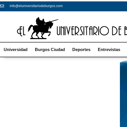
info@eluniversitariodeburgos.com
Universidad
Burgos Ciudad
Deportes
Entrevistas