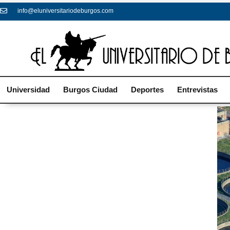
info@eluniversitariodeburgos.com
Universidad
Burgos Ciudad
Deportes
Entrevistas