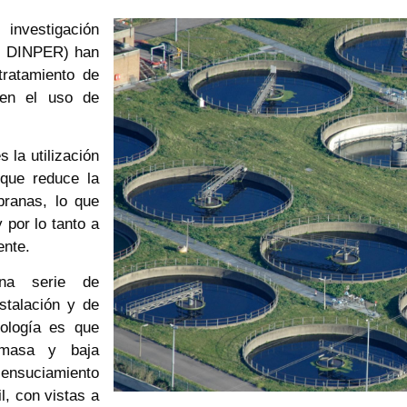
nvestigación
 y DINPER) han
tratamiento de
 en el uso de
 la utilización
 que reduce la
branas, lo que
 por lo tanto a
ente.
na serie de
stalación y de
nología es que
omasa y baja
 ensuciamiento
, con vistas a