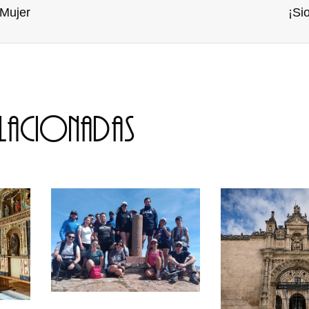
 Mujer
¡Si
elacionadas