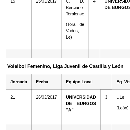
15
25/03/2017
C. D.
4
UNIVERSID
Berciano
DE BURGO
Toralense
(Toral de
Vados,
Le)
Voleibol Femenino, Liga Juvenil de Castilla y León
Jornada
Fecha
Equipo Local
Eq. Vi
21
26/03/2017
UNIVERSIDAD
3
ULe
DE BURGOS
(León)
“A”