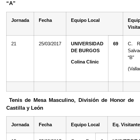
“A”
Jornada
Fecha
Equipo Local
Equi
Visit
21
25/03/2017
UNIVERSIDAD
69
C. R
DE BURGOS
Salva
“B”
Colina Clinic
(Valla
Tenis de Mesa Masculino, División de Honor de
Castilla y León
Jornada
Fecha
Equipo Local
Eq. Visitante