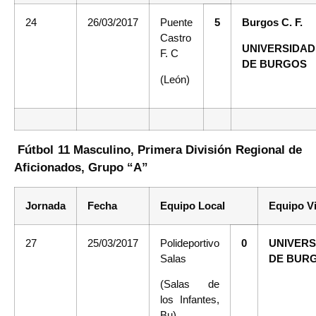
24
26/03/2017
Puente
5
Burgos C. F.
Castro
UNIVERSIDAD
F. C
DE BURGOS
(León)
Fútbol 11 Masculino, Primera División Regional de
Aficionados, Grupo “A”
Jornada
Fecha
Equipo Local
Equipo Vi
27
25/03/2017
Polideportivo
0
UNIVERS
Salas
DE BUR
(Salas de
los Infantes,
Bu)