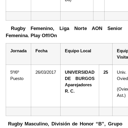
Rugby Femenino, Liga Norte AON Senior
Femenina. Play Off/On
Jornada
Fecha
Equipo Local
Equi
Visit
5º/6º
26/03/2017
UNIVERSIDAD
25
Univ.
Puesto
DE BURGOS
Ovie
Aparejadores
(Ovie
R. C.
Ast.)
Rugby Masculino, División de Honor “B”, Grupo