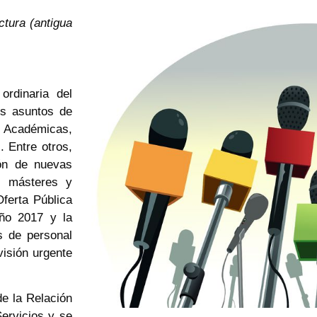
tura (antigua
rdinaria del
os asuntos de
as Académicas,
. Entre otros,
ión de nuevas
4 másteres y
Oferta Pública
ño 2017 y la
s de personal
visión urgente
e la Relación
ervicios y se