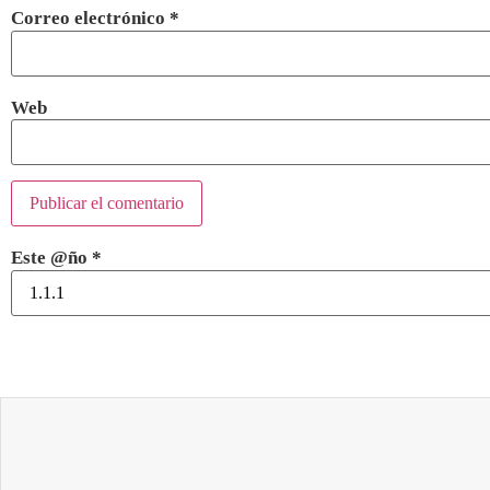
Correo electrónico
*
Web
Este @ño
*