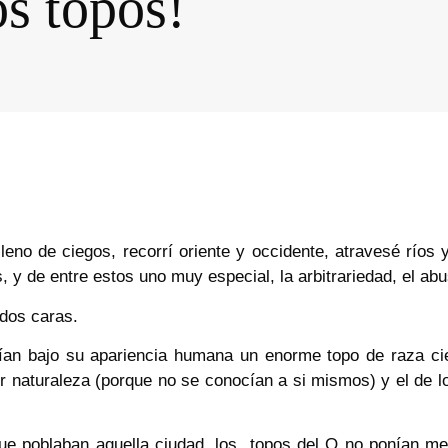
os topos!
eno de ciegos, recorrí oriente y occidente, atravesé ríos 
, y de entre estos uno muy especial, la arbitrariedad, el ab
 dos caras.
dían bajo su apariencia humana un enorme topo de raza cie
r naturaleza (porque no se conocían a si mismos) y el de 
que poblaban aquella ciudad, los topos del O no ponían me