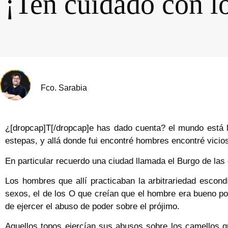
¡Ten cuidado con l
Fco. Sarabia
¿[dropcap]T[/dropcap]e has dado cuenta? el mundo está ll
estepas, y allá donde fui encontré hombres encontré vicios
En particular recuerdo una ciudad llamada el Burgo de las
Los hombres que allí practicaban la arbitrariedad escon
sexos, el de los O que creían que el hombre era bueno po
de ejercer el abuso de poder sobre el prójimo.
Aquellos topos ejercían sus abusos sobre los camellos 