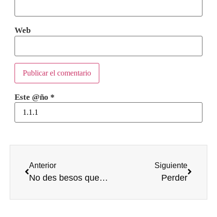
Web
Este @ño
*
Anterior
Siguiente
No des besos que suenan
Perder