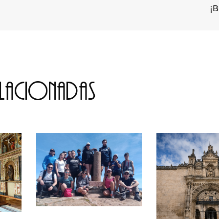
¡B
elacionadas