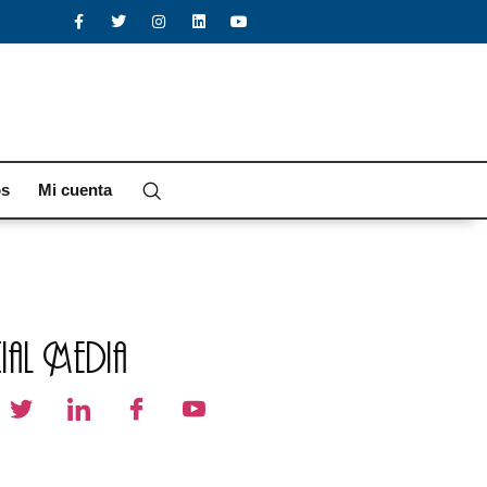
os
Mi cuenta
al Media